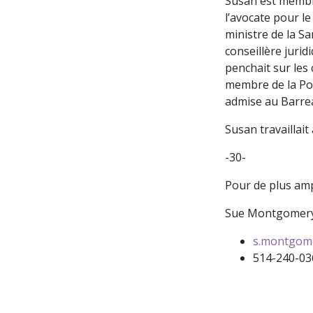
Susan est membre
l’avocate pour l
ministre de la Sa
conseillère juri
penchait sur les
membre de la Poli
admise au Barrea
Susan travaillai
-30-
Pour de plus amp
Sue Montgomer
s.montgom
514-240-03