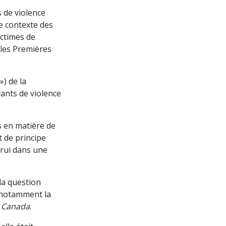
 de violence
le contexte des
ictimes de
 les Premières
») de la
ants de violence
ls en matière de
 de principe
trui dans une
la question
, notamment la
in Canada
.