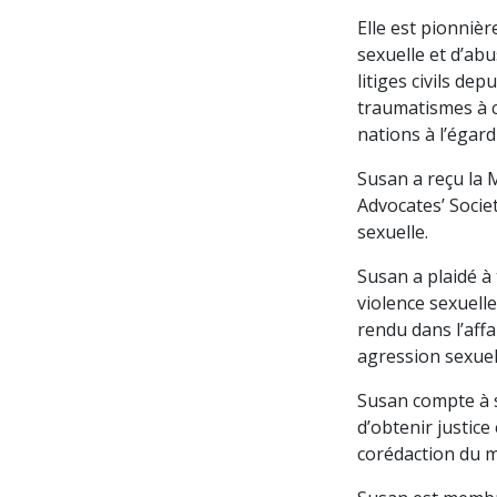
Elle est pionniè
sexuelle et d’abu
litiges civils de
traumatismes à c
nations à l’égard
Susan a reçu la M
Advocates’ Socie
sexuelle.
Susan a plaidé à 
violence sexuell
rendu dans l’aff
agression sexuel
Susan compte à s
d’obtenir justic
corédaction du m