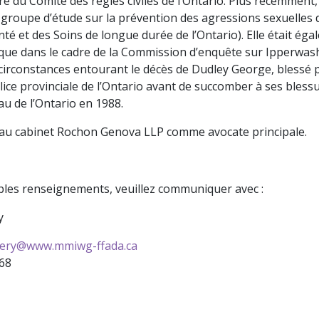
 du Comité des règles civiles de l’Ontario. Plus récemment, e
e groupe d’étude sur la prévention des agressions sexuelles 
nté et des Soins de longue durée de l’Ontario). Elle était ég
dique dans le cadre de la Commission d’enquête sur Ipperwash
 circonstances entourant le décès de Dudley George, blessé p
ce provinciale de l’Ontario avant de succomber à ses blessur
u de l’Ontario en 1988.
t au cabinet Rochon Genova LLP comme avocate principale.
les renseignements, veuillez communiquer avec :
y
ery@www.mmiwg-ffada.ca
68