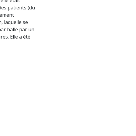
lle était
des patients (du
alement
, laquelle se
ar balle par un
es. Elle a été