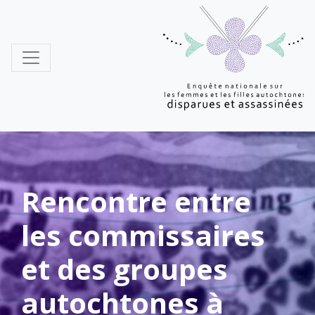
MMIWG
Rencontre entre
les commissaires
et des groupes
autochtones à