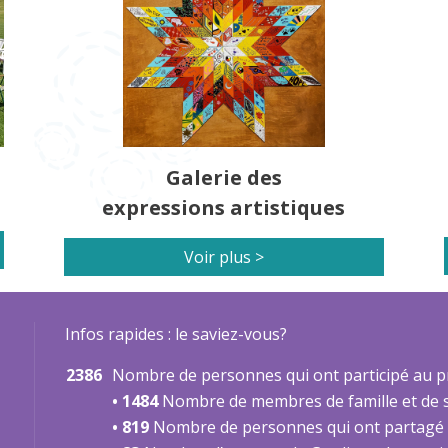
Galerie des
expressions artistiques
Voir plus >
Infos rapides : le saviez-vous?
2386
Nombre de personnes qui ont participé au pr
• 1484
Nombre de membres de famille et de su
• 819
Nombre de personnes qui ont partagé d