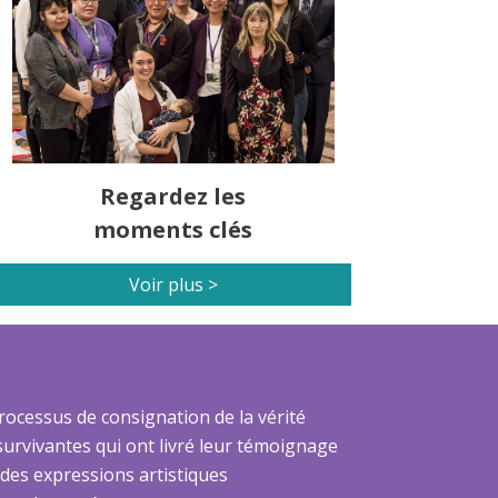
Regardez les
moments clés
Voir plus >
ocessus de consignation de la vérité
rvivantes qui ont livré leur témoignage
es expressions artistiques