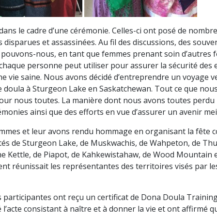
s le cadre d’une cérémonie. Celles-ci ont posé de nombreus
s disparues et assassinées. Au fil des discussions, des souve
 pouvons-nous, en tant que femmes prenant soin d’autres fem
 chaque personne peut utiliser pour assurer la sécurité des
une vie saine. Nous avons décidé d’entreprendre un voyage 
de doula à Sturgeon Lake en Saskatchewan. Tout ce que nous
 pour nous toutes. La manière dont nous avons toutes perd
nies ainsi que des efforts en vue d’assurer un avenir meill
femmes et leur avons rendu hommage en organisant la fête 
és de Sturgeon Lake, de Muskwachis, de Wahpeton, de Thund
e Kettle, de Piapot, de Kahkewistahaw, de Wood Mountain et
 réunissait les représentantes des territoires visés par les 
s participantes ont reçu un certificat de Dona Doula Traini
cte consistant à naître et à donner la vie et ont affirmé que