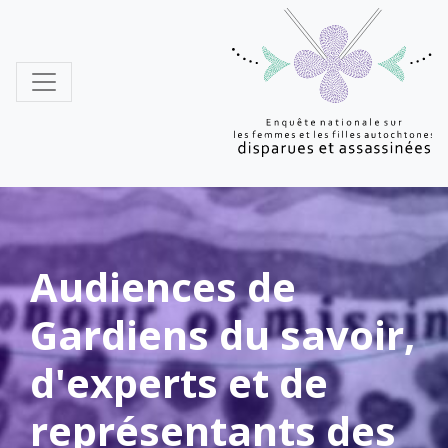
MMIWG
Audiences de
Gardiens du savoir,
d'experts et de
représentants des