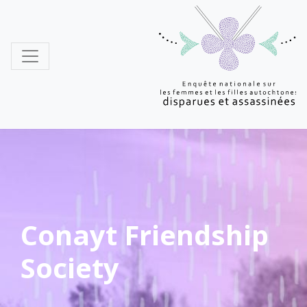
MMIWG
Conayt Friendship
Society